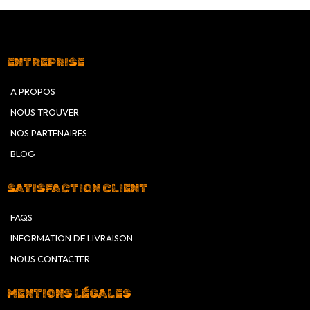
ENTREPRISE
Nous adaptons nos équipements aux sentiers, conditions de
randonnée sur l'île et à vos besoins.
A PROPOS
NOUS TROUVER
NOS PARTENAIRES
BLOG
SATISFACTION CLIENT
FAQS
INFORMATION DE LIVRAISON
NOUS CONTACTER
MENTIONS LÉGALES