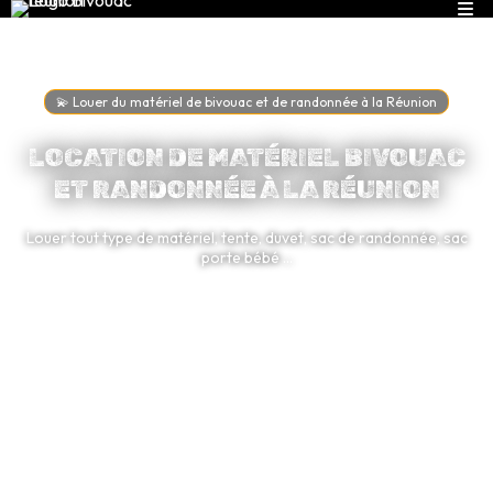
💫 Louer du matériel de bivouac et de randonnée à la Réunion
LOCATION DE MATÉRIEL BIVOUAC
ET RANDONNÉE À LA RÉUNION
Louer tout type de matériel, tente, duvet, sac de randonnée, sac
porte bébé ...